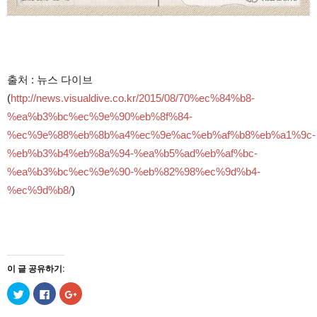
출처 : 뉴스 다이브
(
http://news.visualdive.co.kr/2015/08/70%ec%84%b8-
%ea%b3%bc%ec%9e%90%eb%8f%84-
%ec%9e%88%eb%8b%a4%ec%9e%ac%eb%af%b8%eb%a1%9c-
%eb%b3%b4%eb%8a%94-%ea%b5%ad%eb%af%bc-
%ea%b3%bc%ec%9e%90-%eb%82%98%ec%9d%b4-
%ec%9d%b8/
)
이 글 공유하기:
트
페
구
위
이
글
터
스
+1
로
북
에