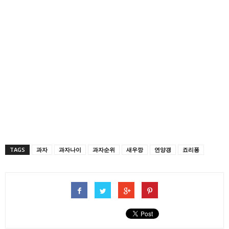
공
에
서
유
공
공
하
유
유
기
하
하
(새
려
려
창
면
면
에
클
클
서
릭
릭
열
하
하
림)
세
세
요.
요
(새
(새
창
창
에
에
서
서
열
열
림)
림)
TAGS
과자
과자나이
과자순위
새우깡
연양갱
죠리퐁