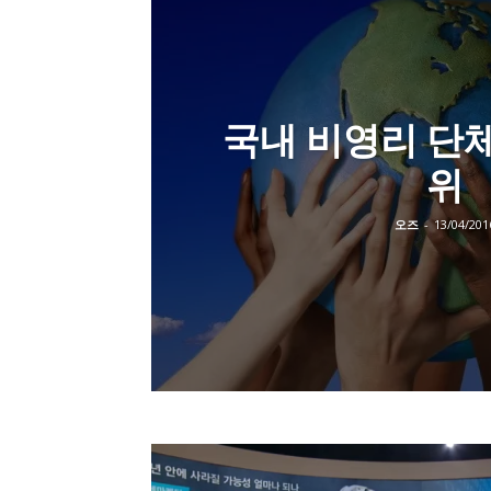
국내 비영리 단체
위
오즈
-
13/04/201