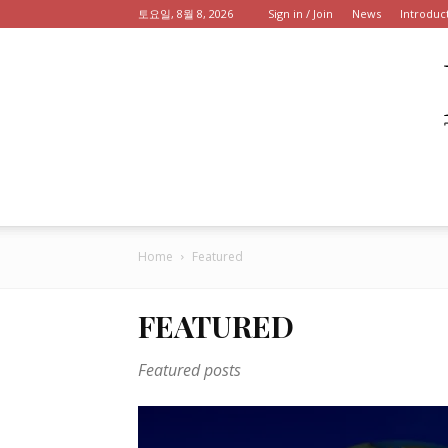
토요일, 8월 8, 2026
Sign in / Join
News
Introduc
Home
Featured
FEATURED
Featured posts