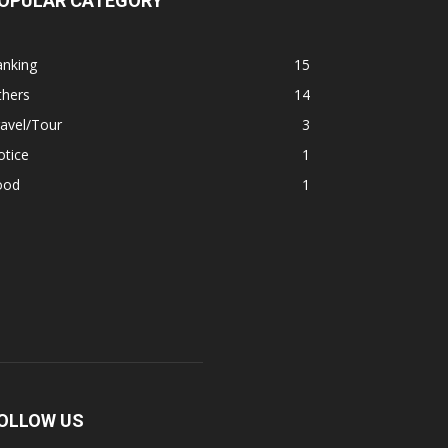
OPULAR CATEGORY
anking
15
thers
14
avel/Tour
3
otice
1
ood
1
OLLOW US