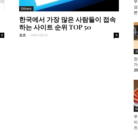
우
성
Others
본
한국에서 가장 많은 사람들이 접속
하는 사이트 순위 TOP 50
오즈
-
14/01/2016
0
0
O
전
가
25
F
우
이
즈