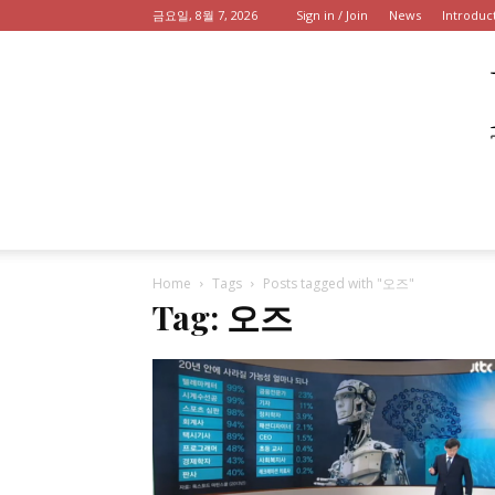
금요일, 8월 7, 2026
Sign in / Join
News
Introduc
Home
Tags
Posts tagged with "오즈"
Tag: 오즈