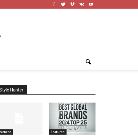
Style Hunter
eatured
Featured