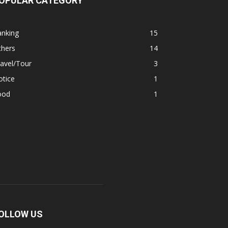
OPULAR CATEGORY
anking
15
thers
14
avel/Tour
3
otice
1
ood
1
OLLOW US