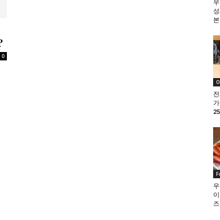
우
성
본
?
0
O
전
가
25
F
우
이
즈