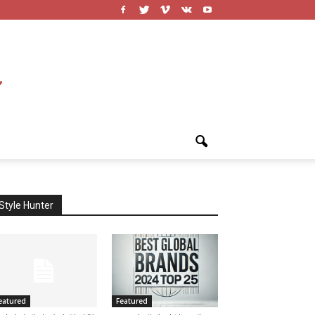
Style Hunter
eatured
Featured