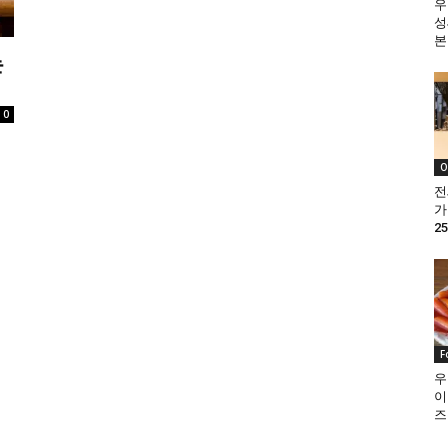
우
성
본
는
0
O
전
가
25
F
우
이
즈