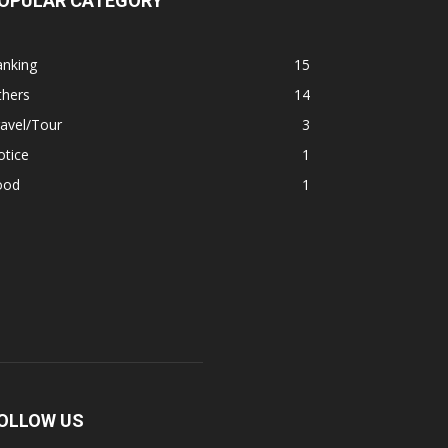
OPULAR CATEGORY
anking
15
thers
14
avel/Tour
3
otice
1
ood
1
OLLOW US