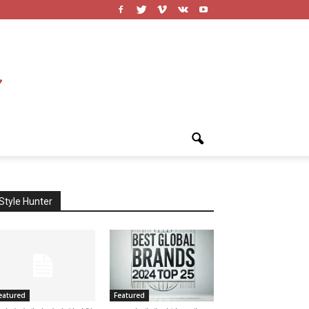
Style Hunter
eatured
Featured