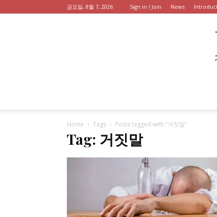
금요일, 8월 7, 2026
Sign in / Join
News
Introduc
Home
Tags
Posts tagged with "거짓말"
Tag: 거짓말