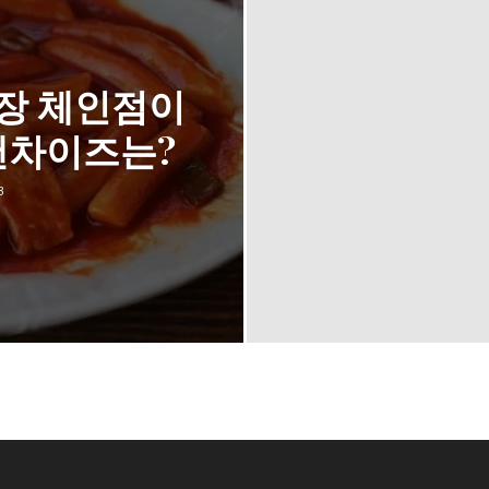
장 체인점이
랜차이즈는?
3