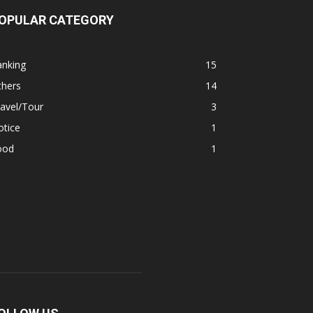
OPULAR CATEGORY
anking
15
thers
14
avel/Tour
3
otice
1
ood
1