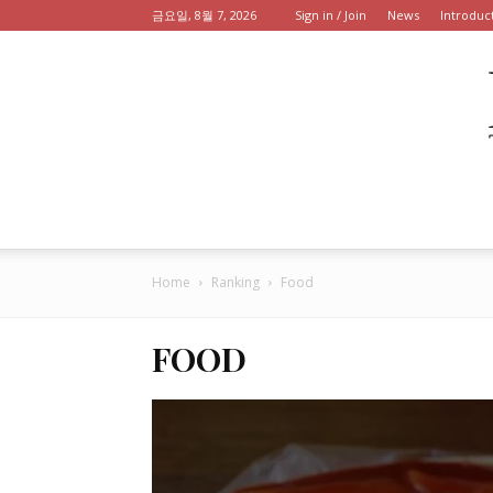
금요일, 8월 7, 2026
Sign in / Join
News
Introduc
Home
Ranking
Food
FOOD